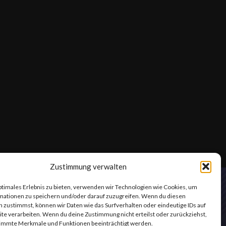
Zustimmung verwalten
RECHTLICHES
ptimales Erlebnis zu bieten, verwenden wir Technologien wie Cookies, um
AGB / Datenschutz
mationen zu speichern und/oder darauf zuzugreifen. Wenn du diesen
 zustimmst, können wir Daten wie das Surfverhalten oder eindeutige IDs auf
About us
te verarbeiten. Wenn du deine Zustimmung nicht erteilst oder zurückziehst,
Impressum
immte Merkmale und Funktionen beeinträchtigt werden.