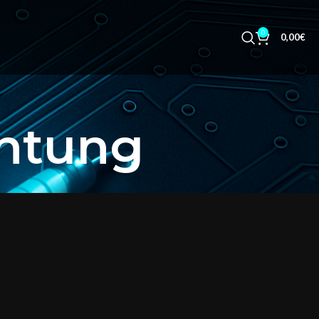
0
0,00
€
chtung